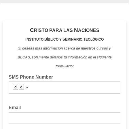
C
N
RISTO PARA LAS
ACIONES
I
B
S
T
NSTITUTO
ÍBLICO Y
EMINARIO
EOLÓGICO
Si deseas más información acerca de nuestros cursos y
BECAS, solamente déjanos tu información en el siguiente
formulario:
SMS Phone Number
🆥🆥
Email